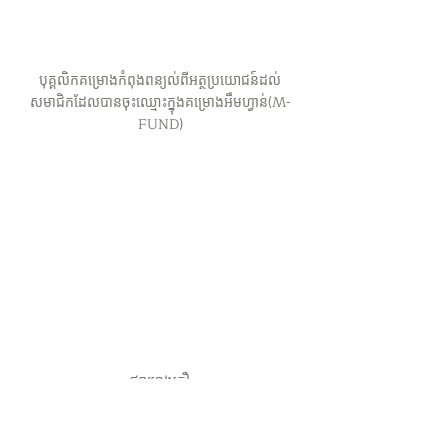
បុគ្គលិកគម្រោងកំពុងពន្យល់ពីអត្ថប្រយោជន៍ដល់
សមាជិកដែលបានចុះឈ្មោះក្នុងគម្រោងអឹមហ្វាន់(M-
FUND)
ផ្សាររោងក្លឿ