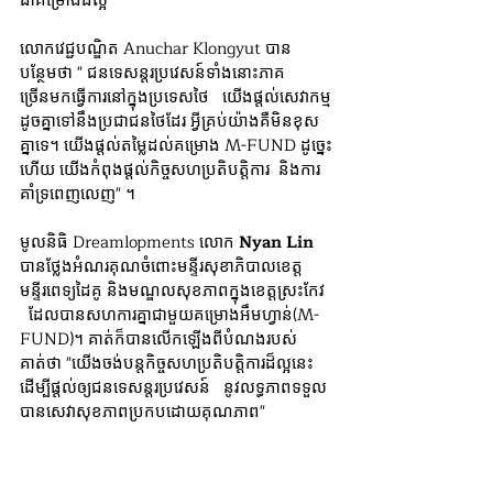
ជាគម្រោងដ៏ល្អ"
លោកវេជ្ជបណ្ឌិត​​ Anuchar Klongyut បាន
បន្ថែមថា " ជនទេសន្តរប្រវេសន៍ទាំងនោះភាគ
ច្រើនមកធ្វើការនៅក្នុងប្រទេសថៃ   យើងផ្តល់សេវាកម្ម
ដូចគ្នាទៅនឹងប្រជាជនថៃដែរ អ្វីគ្រប់យ៉ាងគឺមិនខុស
គ្នាទេ។ យើងផ្តល់តម្លៃដល់គម្រោង M-FUND ដូច្នេះ
ហើយ យើងកំពុងផ្តល់កិច្ចសហប្រតិបត្តិការ  និងការ
គាំទ្រពេញលេញ" ។
មូលនិធិ Dreamlopments លោក 
Nyan Lin 
បានថ្លែងអំណរគុណចំពោះមន្ទីរសុខាភិបាលខេត្ត  
មន្ទីរពេទ្យដៃគូ និងមណ្ឌលសុខភាពក្នុងខេត្តស្រះកែវ 
  ដែលបានសហការគ្នាជាមួយគម្រោងអឹមហ្វាន់​(M-
FUND)។ គាត់ក៏បានលើកឡើងពីបំណងរបស់
គាត់ថា "យើងចង់បន្តកិច្ចសហប្រតិបត្តិការដ៏ល្អនេះ 
ដើម្បីផ្តល់ឲ្យជនទេសន្តរប្រវេសន៍   នូវលទ្ធភាពទទួល
បានសេវាសុខភាពប្រកបដោយគុណភាព"