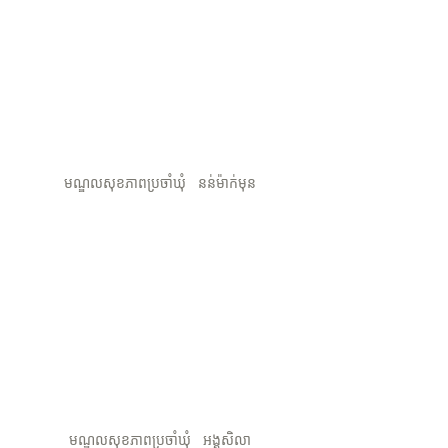
មណ្ឌល​សុខភាពប្រចាំ​ឃុំ   នន់​ម៉ាក់​មុន​
មណ្ឌល​សុខភាពប្រចាំ​ឃុំ   អង្គសិលា