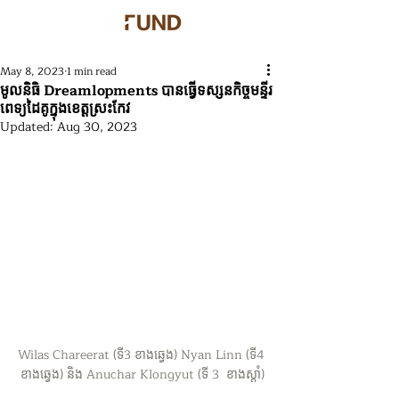
May 8, 2023
1 min read
មូលនិធិ Dreamlopments បានធ្វើទស្សនកិច្ចមន្ទីរ
ពេទ្យដៃគូក្នុងខេត្តស្រះកែវ
Updated:
Aug 30, 2023
Wilas Chareerat (ទី3 ខាងឆ្វេង) Nyan Linn (ទី4 
ខាងឆ្វេង) និង Anuchar Klongyut (ទី​ 3  ខាងស្តាំ)