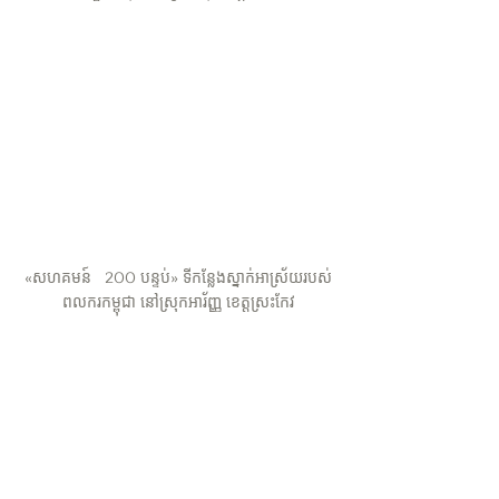
«សហគមន៍   200 បន្ទប់» ទីកន្លែងស្នាក់អាស្រ័យរបស់
ពលករកម្ពុជា នៅស្រុកអារ័ញ្ញ ខេត្តស្រះកែវ