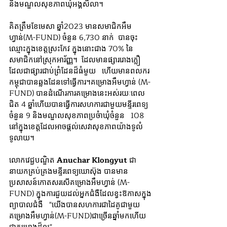
និងមណ្ឌលសុខភាពឃុំអង្គសិលា។
គិតត្រឹមខែមេសា ឆ្នាំ2023 មានសមាជិកអឹម
ហ្វាន់(M-FUND) ចំនួន 6,730 នាក់  បានចុះ
ឈ្មោះក្នុងខេត្តស្រះកែវ ក្នុងនោះជាង 70% នៃ
សមាជិកនៅស្រុកអារ័ញ្ញ។  ដែលមានផ្សាររោងក្លឿ 
ដែលជាផ្សារជាប់ព្រំដែនដ៏ធំមួយ   ហើយមានពលករ
កម្ពុជាបានឆ្លងដែនទៅធ្វើការ។គម្រោងអឹមហ្វាន់ (M-
FUND) បានដំណើរការគម្រោងនេះអស់រយៈពេល
ជិត 4 ឆ្នាំហើយបានធ្វើការសហការជាមួយមន្ទីរពេទ្យ
ចំនួន 9 និងមណ្ឌលសុខភាពប្រចំាឃុំចំនួន   108 
នៅក្នុងខេត្តដែលអាចផ្តល់សេវាសុខភាពយ៉ាងទូលំ
ទូលាយ។
លោកវេជ្ជបណ្ឌិត​​ 
Anuchar Klongyut
 ជា
នាយកគ្រប់គ្រងមន្ទីរពេទ្យឃោស៊ុង បានមាន
ប្រសាសន៍កោតសរសើគម្រោងអឹមហ្វាន់ (M-
FUND) ក្នុងការជួយដល់អ្នកជំងឺដែលខ្វះឱកាសក្នុង​
ព្យាបាលជំងឺ​   "យើងបានសហការជាដៃគូជាមួយ
គម្រោងអឹមហ្វាន់​(M-FUND)ជាច្រើនឆ្នាំមកហើយ 