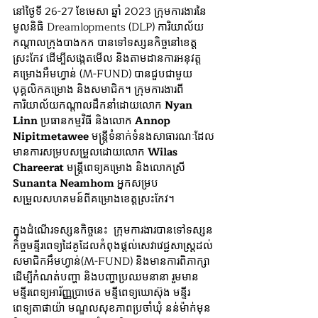
នៅថ្ងៃទី 26-27 ខែមេសា ឆ្នាំ 2023 ក្រុមការងារនៃ
មូលនិធិ Dreamlopments (DLP) ការិយាល័យ
កណ្តាលក្រុងបាងកក បានទៅទស្សនកិច្ចនៅខេត្ត
ស្រះកែវ ដើម្បីសង្កេតមើល និងតាមដានការអនុវត្ត
គម្រោងអឹមហ្វាន់ (M-FUND) បានជួបជាមួយ
បុគ្គលិកគម្រោង និងសមាជិក។ ក្រុមការងារពី
ការិយាល័យកណ្តាលដឹកនាំដោយលោក 
Nyan 
Linn
 ប្រធានកម្មវិធី និងលោក 
Annop 
Nipitmetawee
 មន្ត្រីទំនាក់ទំនងសាធារណៈដែល
មានការសម្របសម្រួលដោយលោក 
Wilas 
Chareerat
 មន្ត្រីពេទ្យគម្រោង និងលោកស្រី 
Sunanta Neamhom
 អ្នកសម្រប
សម្រួលសហគមន៍ពីគម្រោងខេត្តស្រះកែវ។
ក្នុងដំណើរទស្សនកិច្ចនេះ  ក្រុមការងារបានទៅទស្សន
កិច្ចមន្ទីរពេទ្យដៃគូដែលកំពុងផ្តល់សេវាវេជ្ជសាស្រ្តដល់
សមាជិកអឹមហ្វាន់(M-FUND) និងមានការពិភាក្សា
ដើម្បីកំណត់បញ្ហា និងបញ្ហាប្រឈមនានា រួមមាន 
មន្ទីរពេទ្យអារ័ញ្ញប្រាថេត មន្ទីពេទ្យឃោស៊ុង មន្ទីរ
ពេទ្យតាផាយ៉ា មណ្ឌលសុខភាពប្រចាំឃុំ នន់ម៉ាក់មុន 